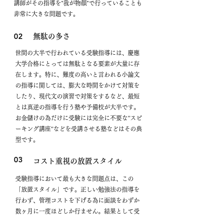
講師がその指導を"我が物顔"で行っていることも
非常に大きな問題です。
02
​無駄の多さ
世間の大半で行われている受験指導には、慶應
大学合格にとっては無駄となる要素が大量に存
在します。特に、難度の高いと言われる小論文
の指導に関しては、膨大な時間をかけて対策を
したり、現代文の演習で対策をするなど、最短
とは真逆の指導を行う塾や予備校が大半です。
お金儲けの為だけに受験には完全に不要な”スピ
ーキング講座”などを受講させる塾などはその典
型です。
03
​コスト重視の放置スタイル
​受験指導において最も大きな問題点は、この
「放置スタイル」です。正しい勉強法の指導を
行わず、管理コストを下げる為に面談をわずか
数ヶ月に一度ほどしか行ません。結果として受