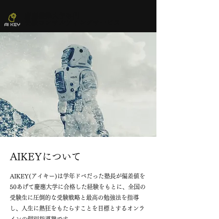
​慶應義塾大学専門
受験コンサルティングサービス
​AIKEYについて
AIKEY(アイキー)は学年ドベだった塾長が偏差値を
50あげて慶應大学に合格した経験をもとに、全国の
受験生に圧倒的な受験戦略と最高の勉強法を指導
し、人生に熱狂をもたらすことを目標とするオンラ