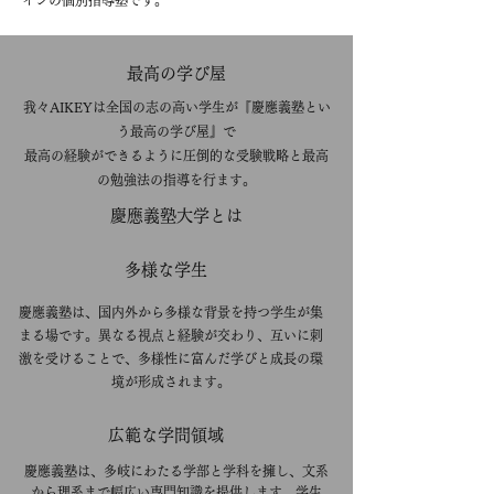
インの個別指導塾です。
​最高の学び屋
我々AIKEYは全国の志の高い学生が『慶應義塾とい
う最高の学び屋』で
最高の経験ができるように圧倒的な受験戦略と最高
の勉強法の指導を行ます。
​慶應義塾大学とは
​多様な学生
​慶應義塾は、国内外から多様な背景を持つ学生が集
まる場です。異なる視点と経験が交わり、互いに刺
激を受けることで、多様性に富んだ学びと成長の環
境が形成されます。
​広範な学問領域
慶應義塾は、多岐にわたる学部と学科を擁し、文系
から理系まで幅広い専門知識を提供します。学生