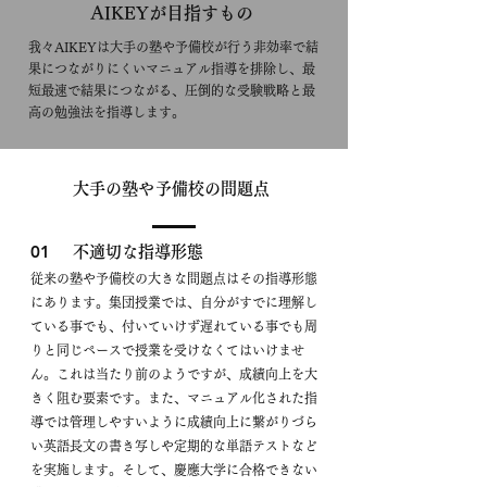
​AIKEYが目指すもの
​我々AIKEYは大手の塾や予備校が行う非効率で結
果につながりにくいマニュアル指導を排除し、最
短最速で結果につながる、
圧倒的な受験戦略と最
高の勉強法を指導します。
​大手の塾や予備校の問題点
01
​不適切な指導形態
従来の塾や予備校の大きな問題点はその指導形態
にあります。集団授業では、自分がすでに理解し
ている事でも、付いていけず遅れている事でも周
りと同じペースで授業を受けなくてはいけませ
ん。これは当たり前のようですが、成績向上を大
きく阻む要素です。また、マニュアル化された指
導では管理しやすいように成績向上に繋がりづら
い英語長文の書き写しや定期的な単語テストなど
を実施します。そして、慶應大学に合格できない